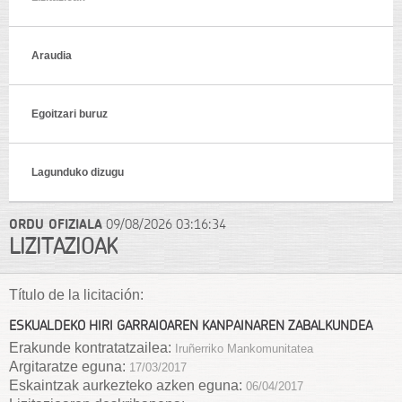
Araudia
Egoitzari buruz
Lagunduko dizugu
ORDU OFIZIALA
09/08/2026
03:16:34
LIZITAZIOAK
Título de la licitación:
ESKUALDEKO HIRI GARRAIOAREN KANPAINAREN ZABALKUNDEA
Erakunde kontratatzailea:
Iruñerriko Mankomunitatea
Argitaratze eguna:
17/03/2017
Eskaintzak aurkezteko azken eguna:
06/04/2017