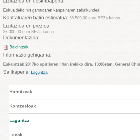
Lizitazioaren deskribapena:
Eskualdeko hiri garraioaren kanpainaren zabalkundea
Kontratuaren balio estimatua:
38.500,00 euro BEZa kanpo
Lizitazioaren prezioa:
35.000,00 euro BEZa kanpo
Dokumentazioa:
Baldintzak
Informazio gehigarria:
Eskaintzak 2017ko apirilaren 19an irekiko dira, 13:00etan, General Chin
Sailkapena:
Laguntza
Hornitzeak
Kontzesioak
Laguntza
Lanak