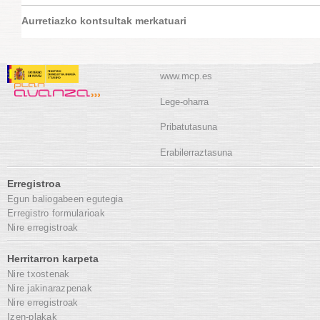
Aurretiazko kontsultak merkatuari
www.mcp.es
Lege-oharra
Pribatutasuna
Erabilerraztasuna
Erregistroa
Egun baliogabeen egutegia
Erregistro formularioak
Nire erregistroak
Herritarron karpeta
Nire txostenak
Nire jakinarazpenak
Nire erregistroak
Izen-plakak