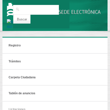
Pasar al
contenido
Buscar
principal
SEDE ELECTRÓNICA
Registro
Trámites
Carpeta Ciudadana
Tablón de anuncios
Licitaciones