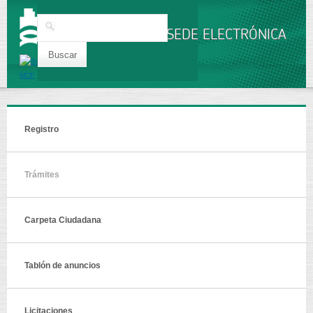
Pasar al
contenido
Buscar
principal
SEDE ELECTRÓNICA
Registro
Trámites
Carpeta Ciudadana
Tablón de anuncios
Licitaciones