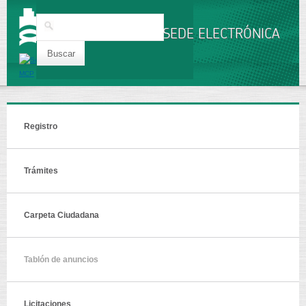
Pasar al
contenido
Buscar
principal
SEDE ELECTRÓNICA
Registro
Trámites
Carpeta Ciudadana
Tablón de anuncios
Licitaciones