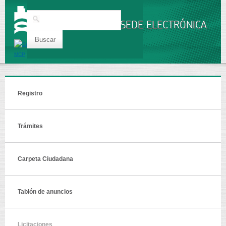
Pasar al
contenido
Buscar
principal
SEDE ELECTRÓNICA
Registro
Trámites
Carpeta Ciudadana
Tablón de anuncios
Licitaciones