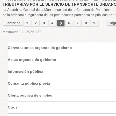
TRIBUTARIAS POR EL SERVICIO DE TRANSPORTE URBA
La Asamblea General de la Mancomunidad de la Comarca de Pamplona, en ses
de la ordenanza reguladora de las prestaciones patrimoniales públicas no tri
‹ anterior
sig
1
2
3
4
6
7
8
9
…
5
PÁGINAS
Mostrando 21 - 25 de 837
Convocatorias órganos de gobierno
Actas órganos de gobierno
Información pública
Consulta pública previa
Oferta pública de empleo
Otros