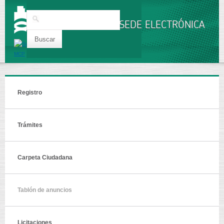
Pasar al
contenido
Buscar
principal
SEDE ELECTRÓNICA
Registro
Trámites
Carpeta Ciudadana
Tablón de anuncios
Licitaciones