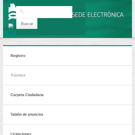
Pasar al
contenido
Buscar
principal
SEDE ELECTRÓNICA
Registro
Trámites
Carpeta Ciudadana
Tablón de anuncios
Licitaciones